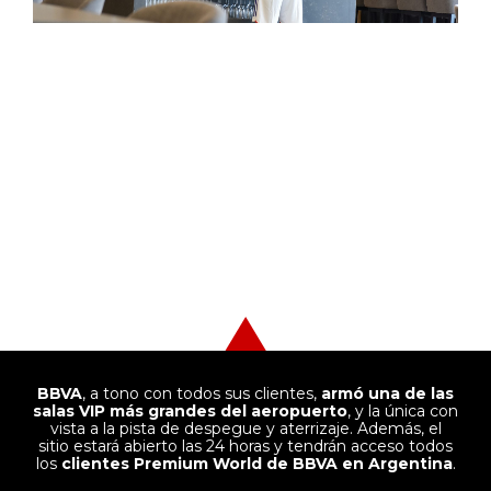
CONFORT Y EXCLUSIVIDAD:
LA NUEVA SALA VIP EN EL
AEROPUERTO DE EZEIZA
BBVA
, a tono con todos sus clientes,
armó una de las
salas VIP más grandes del aeropuerto
, y la única con
vista a la pista de despegue y aterrizaje. Además, el
sitio estará abierto las 24 horas y tendrán acceso todos
los
clientes Premium World de BBVA en Argentina
.