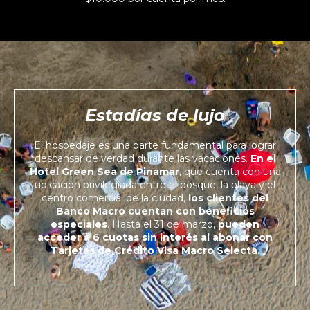
Estadías de lujo
El hospedaje es una parte fundamental para lograr
descansar de verdad durante las vacaciones.
En el
Hotel Green Sea de Pinamar
, que cuenta con una
ubicación privilegiada entre el bosque, la playa y el
centro comercial de la ciudad,
los clientes del
Banco Macro cuentan con beneficios
especiales
. Hasta el 31 de marzo,
pueden
acceder a 6 cuotas sin interés al abonar con
Tarjetas de Crédito Visa Macro Selecta.