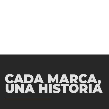
entre quienes forman parte del proyecto. Senderos
vivos, mariposas, aves y vegetación se mezclan con el
recorrido de los visitantes, creando un ecosistema
donde lo natural y lo humano conviven con respeto.
Como dijo una de las emprendedoras:
“Antes las
marcas competían, pero hoy hay lugar para todos. La
Aldea reúne estos valores.”
Acá se mezclan, se suman,
se animan a crecer juntas.
CADA MARCA,
UNA HISTORIA