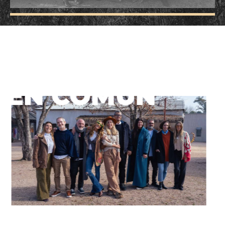
UN
PROYECTO
EN COMÚN
La naturaleza nos da el marco necesario”,
se repite