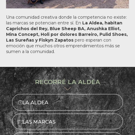
Una comunidad creativa donde la competencia no existe:
las marcas se potencian entre sí. En
La Aldea, habitan
Caprichos del Rey, Blue Sheep BA, Anushka Elliot,
Mina Concept, Holi por dolores Barreiro, Pulid Shoes,
Las Sureñas y Fiskyn Zapato
s
pero esperan con
emoción que muchos otros emprendimientos más se
sumen a la comunidad.
RECORRÉ LA ALDEA
LA ALDEA
LAS MARCAS