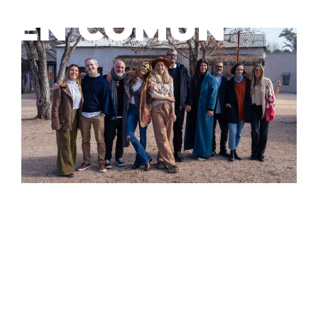
EN COMÚN
La naturaleza nos da el marco necesario”,
se repite
entre quienes forman parte del proyecto. Senderos
vivos, mariposas, aves y vegetación se mezclan con el
recorrido de los visitantes, creando un ecosistema
donde lo natural y lo humano conviven con respeto.
Como dijo una de las emprendedoras:
“Antes las
marcas competían, pero hoy hay lugar para todos. La
Aldea reúne estos valores.”
Acá se mezclan, se suman,