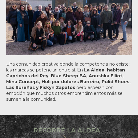
Una comunidad creativa donde la competencia no existe:
las marcas se potencian entre sí. En
La Aldea, habitan
Caprichos del Rey, Blue Sheep BA, Anushka Elliot,
Mina Concept, Holi por dolores Barreiro, Pulid Shoes,
Las Sureñas y Fiskyn Zapato
s
pero esperan con
emoción que muchos otros emprendimientos más se
sumen a la comunidad.
RECORRÉ LA ALDEA