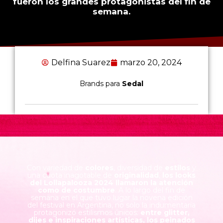
fueron los grandes protagonistas del fin de
semana.
Delfina Suarez
marzo 20, 2024
Brands para
Sedal
Con variedad de
colores
, diversidad de
estilos
y
una cuota inagotable de
originalidad
,
los looks
del Lollapalooza 2024 llamaron la atención
como de costumbre
. A lo largo del fin de
semana en el que tuvo lugar la novena edición
del festival en Argentina, no solo la indumentaria
protagonizó estilismos únicos:
entre glitter,
dijes e inspiraciones artísticas, los peinados