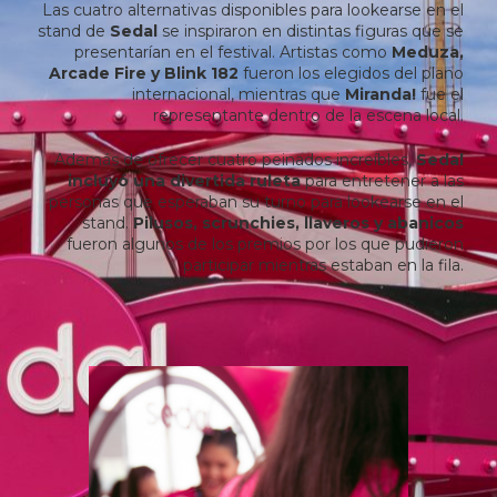
Las cuatro alternativas disponibles para lookearse en el
stand de
Sedal
se inspiraron en distintas figuras que se
presentarían en el festival. Artistas como
Meduza,
Arcade Fire y Blink 182
fueron los elegidos del plano
internacional, mientras que
Miranda!
fue el
representante dentro de la escena local.
Además de ofrecer cuatro peinados increíbles,
Sedal
incluyó una divertida ruleta
para entretener a las
personas que esperaban su turno para lookearse en el
stand.
Pilusos, scrunchies, llaveros y abanicos
fueron algunos de los premios por los que pudieron
participar mientras estaban en la fila.