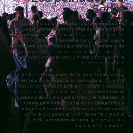
Sedal
A puro brillo, color y accesorios, los peinados de
Sedal fueron protagonistas durante el fin de
semana.
En esta oportunidad, las cuatro opciones
disponibles para lookearse fueron hechas
con la
Crema para Peinar con Hialurónico y Vitamina A de
la marca
, que sin dudas fue una aliada infalible para
lograr los looks más lindos y disfrutar los shows con la
máxima comodidad.
Este producto
forma parte de la línea Sedal Care+ y
se enfoca en la hidratación del cabello
. Su nueva
fórmula con
infusión activa
contiene ingredientes
expertos en el cuidado de la piel y es
una novedad en
cuanto a disciplina para el frizz y el volumen
. La
Crema para Peinar Sedal Ácido Hialurónico y
Vitamina A también contiene aceite de coco
,
conocido por penetrar profundamente y nutrir el
cabello,
y proteína de seda
, que proporciona
propiedades hidratantes.