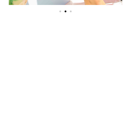
Encontrá tu look
perfecto en playa
Varese
Sedal estará presente con su stand desde el 5 al
31 de enero en la histórica playa Varese de Mar del
Plata
, de 14 a 20 hs ofreciendo las mejores propuestas.
En esta ocasión, quienes lo visiten podrán lavarse el
pelo, probar las nuevas máscaras de tratamiento Sedal
y hacerse peinados tendencia con las cremas de peinar.
Además
podrán participar de sorteos para ganar
accesorios de verano exclusivos
y comprar el
producto de la marca que eligieron usar en la