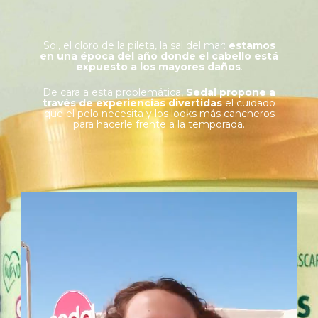
Sol, el cloro de la pileta, la sal del mar:
estamos
en una época del año donde el cabello está
expuesto a los mayores daños
.
De cara a esta problemática,
Sedal propone a
través de experiencias divertidas
el cuidado
que el pelo necesita y los looks más cancheros
para hacerle frente a la temporada.