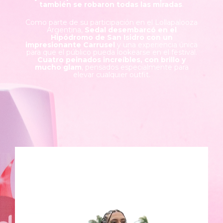
también se robaron todas las miradas
.
Como parte de su participación en el Lollapalooza
Argentina,
Sedal desembarcó en el
Hipódromo de San Isidro con un
impresionante Carrusel
y una experiencia única
para que el público pueda lookearse en el festival.
Cuatro peinados increíbles, con brillo y
mucho glam
, pensados especialmente para
elevar cualquier outfit.