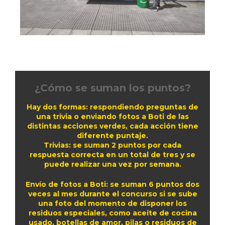
¿Cómo se suman los puntos?
Hay dos formas: respondiendo preguntas de
una trivia o enviando fotos a Boti de las
distintas acciones verdes, cada acción tiene
diferente puntaje.
Trivias: se suman 2 puntos por cada
respuesta correcta en un total de tres y se
puede realizar una vez por semana.
Envío de fotos a Boti: se suman 6 puntos dos
veces al mes durante el concurso si se sube
una foto del momento de disponer los
residuos especiales, como aceite de cocina
usado, botellas de amor, pilas o residuos de