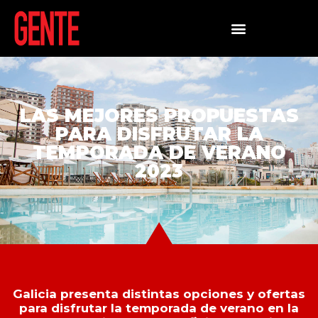
LAS MEJORES PROPUESTAS
PARA DISFRUTAR LA
TEMPORADA DE VERANO
2023
Galicia presenta distintas opciones y ofertas
para disfrutar la temporada de verano en la