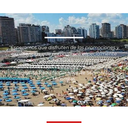
“Esperamos que disfruten de las promociones y
experiencias que preparamos especialmente
para acompañar a nuestros clientes en los
principales destinos turísticos”
, comentó
Fernando Raverta, Gerente de Segmentos
Minoristas.