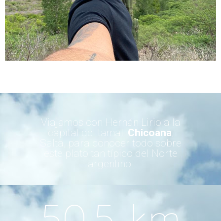
Viajamos con Hernán Lirio a la
capital del tamal:
Chicoana
,
Salta, para conocer todo sobre
este plato tan típico del Norte
argentino.
50.5
 km