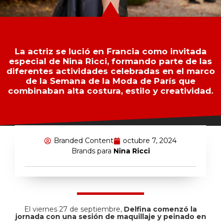
La actriz se lució en Francia como invitada
especial de Nina Ricci, formando parte de las
diferentes actividades celebradas en el marco
de la Semana de la Moda de París que
combinaban alta costura, estilo y creatividad.
Branded Content
octubre 7, 2024
Brands para
Nina Ricci
El viernes 27 de septiembre,
Delfina comenzó la
jornada con una sesión de maquillaje y peinado en