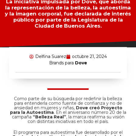
La iniciativa impulsada por Dove, que aborda
la representación de la belleza, la autoestima
y la imagen corporal, fue declarada de interés
público por parte de la Legislatura de la
Ciudad de Buenos Aires.
Delfina Suarez
octubre 21, 2024
Brands para
Dove
Como parte de su búsqueda por redefinir la belleza
para entenderla como fuente de confianza y no de
ansiedad en mujeres y niñas,
Dove creó Proyecto
para la Autoestima
. En el aniversario número 20 de la
campaña
“Belleza Real”
, la marca reafirma su visión
con distintas iniciativas en todo el país.
El programa para autoestima fue desarrollado por el