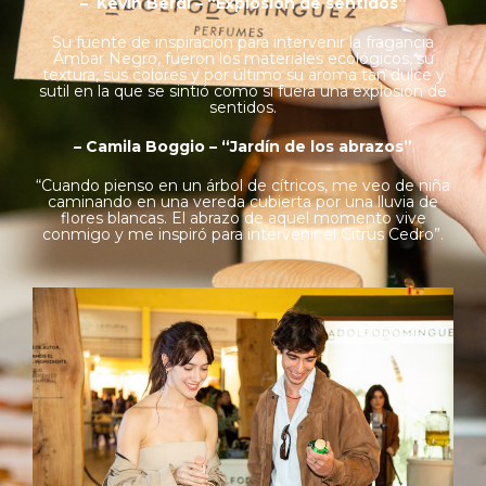
– Kevin Berdi – “Explosión de sentidos”
Su fuente de inspiración para intervenir la fragancia
Ámbar Negro, fueron los materiales ecológicos, su
textura, sus colores y por último su aroma tan dulce y
sutil en la que se sintió como si fuera una explosión de
sentidos.
– Camila Boggio – “Jardín de los abrazos”
“Cuando pienso en un árbol de cítricos, me veo de niña
caminando en una vereda cubierta por una lluvia de
flores blancas. El abrazo de aquel momento vive
conmigo y me inspiró para intervenir el Citrus Cedro”.