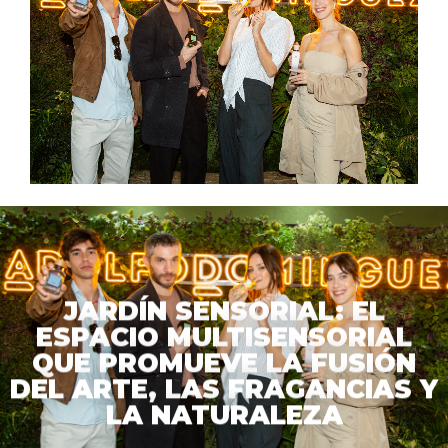
JARDÍN SENSORIAL: EL
ESPACIO MULTISENSORIAL
QUE PROMUEVE LA FUSIÓN
DEL ARTE, LAS FRAGANCIAS Y
LA NATURALEZA