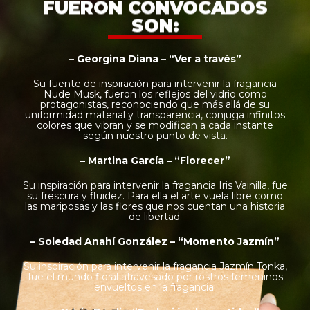
FUERON CONVOCADOS
SON:
– Georgina Diana – “Ver a través”
Su fuente de inspiración para intervenir la fragancia
Nude Musk, fueron los reflejos del vidrio como
protagonistas, reconociendo que más allá de su
uniformidad material y transparencia, conjuga infinitos
colores que vibran y se modifican a cada instante
según nuestro punto de vista.
– Martina García – “Florecer”
Su inspiración para intervenir la fragancia Iris Vainilla, fue
su frescura y fluidez. Para ella el arte vuela libre como
las mariposas y las flores que nos cuentan una historia
de libertad.
– Soledad Anahí González – “Momento Jazmín”
Su inspiración para intervenir la fragancia Jazmín Tonka,
fue el mundo floral atravesado por rostros femeninos
envueltos en la fragancia.