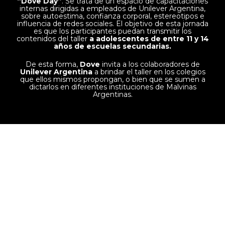
“Dove Day”
. Se trata de un espacio de capacitaciones
internas dirigidas a empleados de Unilever Argentina,
sobre autoestima, confianza corporal, estereotipos e
influencia de redes sociales. El objetivo de esta jornada
es que los participantes puedan transmitir los
contenidos del taller
a adolescentes de entre 11 y 14
años de escuelas secundarias.
De esta forma,
Dove
invita a los colaboradores de
Unilever Argentina
a brindar el taller en los colegios
que ellos mismos propongan, o bien que se sumen a
dictarlos en diferentes instituciones de Malvinas
Argentinas.
Conocé más acerca Dove Proyecto para la
Autoestima
en el sitio web
de la marca.