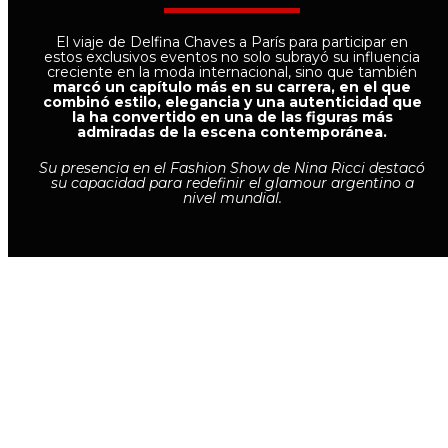
El viaje de Delfina Chaves a París para participar en
estos exclusivos eventos no solo subrayó su influencia
creciente en la moda internacional, sino que también
marcó un capítulo más en su carrera, en el que
combinó estilo, elegancia y una autenticidad que
la ha convertido en una de las figuras más
admiradas de la escena contemporánea.
Su presencia en el Fashion Show de Nina Ricci destacó
su capacidad para redefinir el glamour argentino a
nivel mundial.
Para saber más sobre las actividades de
Nina Ricci
en
la Semana de la Moda de París, se puede entrar a su
página
o visitar sus
redes sociales
y enterarse de todas
sus acciones y productos.